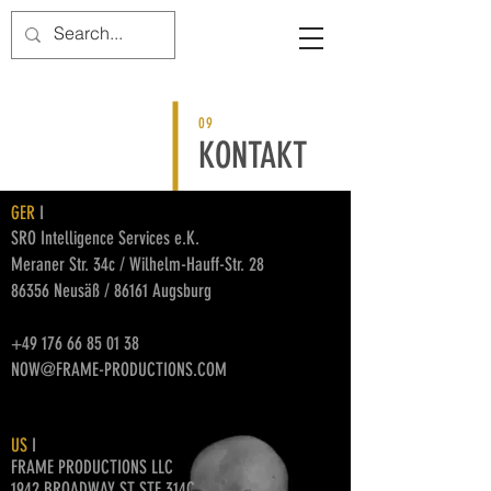
09
KONTAKT
GER
I
SRO Intelligence Services e.K.
Meraner Str. 34c / Wilhelm-Hauff-Str. 28
86356
Neusäß / 86161 Augsburg
+49 176 66 85 01 38
NOW@FRAME-PRODUCTIONS.COM
US
I
FRAME PRODUCTIONS LLC
1942 BROADWAY ST STE 314C